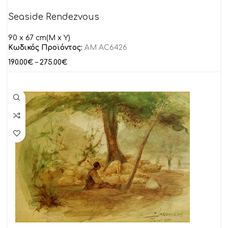
Seaside Rendezvous
90 x 67 cm(M x Y)
Κωδικός Προϊόντος:
AM AC6426
190.00
€
–
275.00
€