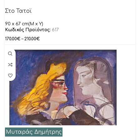
Στο Τατοϊ
90 x 67 cm(M x Y)
Κωδικός Προϊόντος:
617
170.00
€
–
210.00
€
Μυταράς Δημήτρης