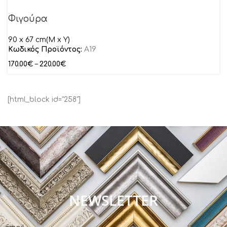
Φιγούρα
90 x 67 cm(M x Y)
Κωδικός Προϊόντος:
A19
170.00
€
–
220.00
€
[html_block id="258"]
NEWSLETTER