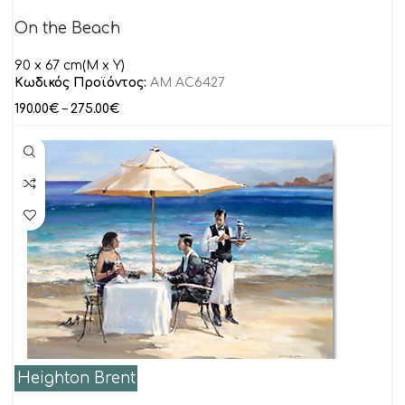
On the Beach
90 x 67 cm(M x Y)
Κωδικός Προϊόντος:
AM AC6427
190.00
€
–
275.00
€
Heighton Brent