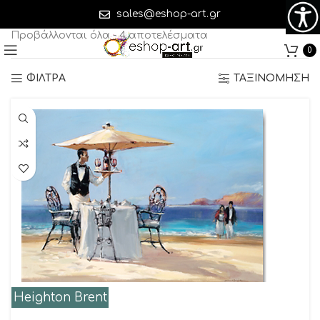
90 x 67 cm(M x Y)
sales@eshop-art.gr
Προβάλλονται όλα - 4 αποτελέσματα
0
ΦΙΛΤΡΑ
ΤΑΞΙΝΟΜΗΣΗ
Heighton Brent