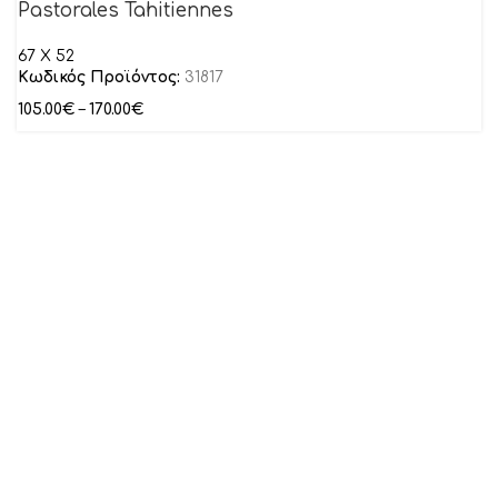
Pastorales Tahitiennes
67 X 52
Κωδικός Προϊόντος:
31817
105.00
€
–
170.00
€