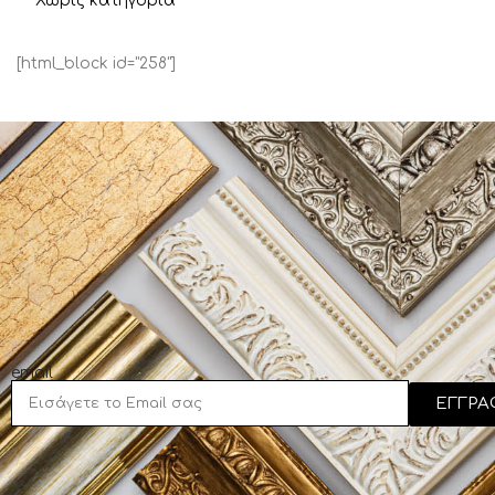
Χωρίς κατηγορία
Καραγιάννη Έβελυν
Καραδήμας Τάσος
[html_block id="258"]
Καραμέτας Αλέξανδρος
Κιοσέογλου Πέτρος
Κοντόπουλος Κωνσταντίνος
Κούκα Φώφη
Κουρτεσιώτης Δημήτρης
Κούτρικας Ιωάννης
Κρουμπούζος Κωνσταντίνος
Κωστούλας Κωνσταντίνος
Λιανός
email
ΕΓΓΡΑ
Λύτρας Νικηφόρος
Μαλέας Κωνσταντίνος
Μανωλάτος Κώστας