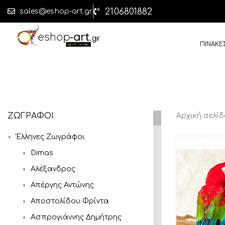
2106801882
sales@eshop-art.gr
ΠΙΝΑΚΕ
ΖΩΓΡΑΦΟΙ
Αρχική σελί
Έλληνες Ζωγράφοι
Dimas
Αλέξανδρος
Απέργης Αντώνης
Αποστολίδου Φρίντα
Ασπρογιάννης Δημήτρης