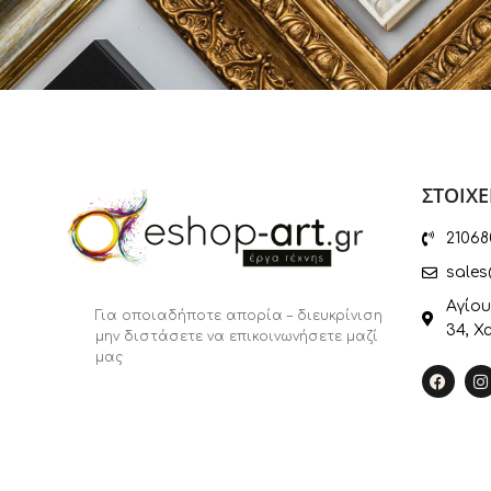
Μιχάλης
Μόραλης Γιάννης
Μουρατίδου Φωτεινή
Μπουράνης Σταύρος
Μυστακίδης Παύλος
ΣΤΟΙΧΕ
Μυταράς Δημήτρης
Παπαγεωργίου Σοφία
21068
Παππά Αριστέα
sales
Πεταλίδου Μαργαρίτα
Αγίου
Για οποιαδήποτε απορία – διευκρίνιση
34, Χ
Πετρίδου Κατερίνα
μην διστάσετε να επικοινωνήσετε μαζί
μας
Πρέκας Πάρις
Ρετζάς Ρέντης
Ρηγόπουλος Ανδρέας
Ρηγούλης Κώστας