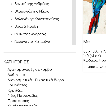
Βεντούρης Ανδρέας
Βλαχογιάννης Νίκος
Βολανάκης Κωνσταντίνος
Βρανά Γιούλη
Γαλιώτος Ανδρέας
Me
Γεωργαντά Κατερίνα
Γκατζώνης Μιλτιάδης
50 x 100cm (M 
140 (M x Y)
Γκάτης Αντρέας
Κωδικός Προ
ΚΑΤΗΓΟΡΙΕΣ
Γύζης Νικόλαος
135.00
€
–
320.
Αναπαραγωγές σε καμβά
Θεόφιλος
Αυθεντικά
Ιακωβίδης Γεώργιος
Διακοσμητικά - Εικαστικά δώρα
Καθρέφτες
Ιάσων
Κορνίζες
Καγιάς Αλέξανδρος
Νέες Παραλαβές
Προσφορές
Καλύβας Γιώργος