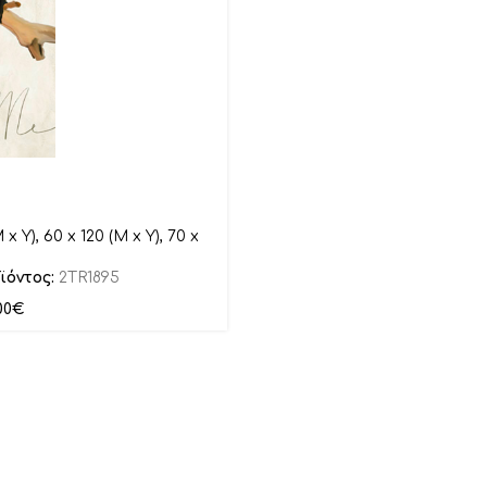
x Y), 60 x 120 (M x Y), 70 x
ϊόντος:
2TR1895
00
€