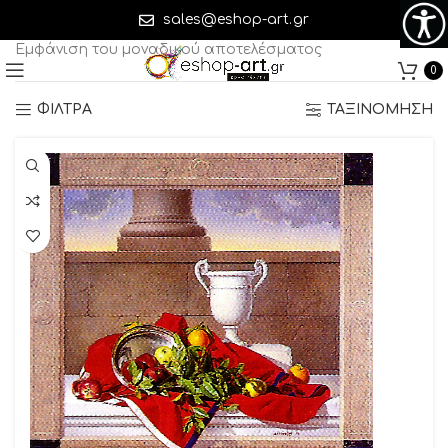
44 x 40 cm (M x Y)
sales@eshop-art.gr
Εμφάνιση του μοναδικού αποτελέσματος
0
ΦΙΛΤΡΑ
ΤΑΞΙΝΟΜΗΣΗ