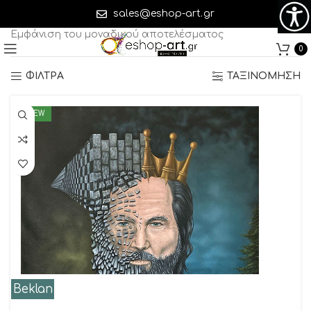
100 Χ 120 cm ( M x Y )
sales@eshop-art.gr
Εμφάνιση του μοναδικού αποτελέσματος
0
ΦΙΛΤΡΑ
ΤΑΞΙΝΟΜΗΣΗ
NEW
Beklan