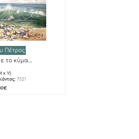
υ Πέτρος
με το κύμα…
M x Y)
ϊόντος:
7321
00
€