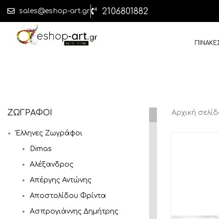
2106801882
sales@eshop-art.gr
ΠΙΝΑΚΕ
ΖΩΓΡΑΦΟΙ
Αρχική σελί
Έλληνες Ζωγράφοι
Dimas
Αλέξανδρος
Απέργης Αντώνης
Αποστολίδου Φρίντα
Ασπρογιάννης Δημήτρης