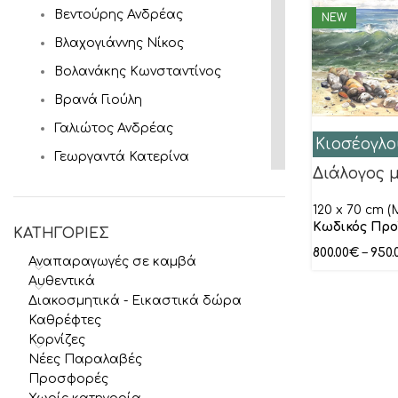
Βεντούρης Ανδρέας
NEW
Βλαχογιάννης Νίκος
Βολανάκης Κωνσταντίνος
Βρανά Γιούλη
Γαλιώτος Ανδρέας
Κιοσέογλο
Γεωργαντά Κατερίνα
Διάλογος 
Γκατζώνης Μιλτιάδης
120 x 70 cm (
Γκάτης Αντρέας
Κωδικός Προ
ΚΑΤΗΓΟΡΙΕΣ
Γύζης Νικόλαος
800.00
€
–
950.
Αναπαραγωγές σε καμβά
Θεόφιλος
Αυθεντικά
Ιακωβίδης Γεώργιος
Διακοσμητικά - Εικαστικά δώρα
Καθρέφτες
Ιάσων
Κορνίζες
Καγιάς Αλέξανδρος
Νέες Παραλαβές
Προσφορές
Καλύβας Γιώργος