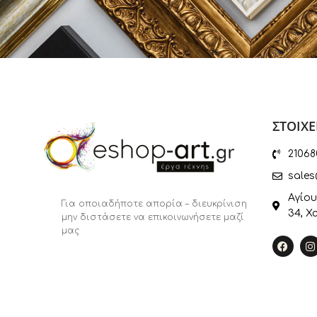
Μιχάλης
Μόραλης Γιάννης
Μουρατίδου Φωτεινή
Μπουράνης Σταύρος
Μυστακίδης Παύλος
ΣΤΟΙΧΕ
Μυταράς Δημήτρης
Παπαγεωργίου Σοφία
21068
Παππά Αριστέα
sales
Πεταλίδου Μαργαρίτα
Αγίου
Για οποιαδήποτε απορία – διευκρίνιση
34, Χ
Πετρίδου Κατερίνα
μην διστάσετε να επικοινωνήσετε μαζί
μας
Πρέκας Πάρις
Ρετζάς Ρέντης
Ρηγόπουλος Ανδρέας
Ρηγούλης Κώστας