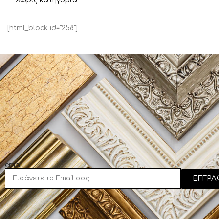
Χωρίς κατηγορία
Καραγιάννη Έβελυν
Καραδήμας Τάσος
[html_block id="258"]
Καραμέτας Αλέξανδρος
Κιοσέογλου Πέτρος
Κοντόπουλος Κωνσταντίνος
Κούκα Φώφη
Κουρτεσιώτης Δημήτρης
Κούτρικας Ιωάννης
Κρουμπούζος Κωνσταντίνος
Κωστούλας Κωνσταντίνος
Λιανός
email
ΕΓΓΡΑ
Λύτρας Νικηφόρος
Μαλέας Κωνσταντίνος
Μανωλάτος Κώστας