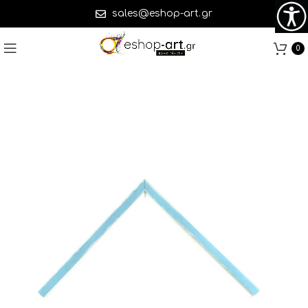
sales@eshop-art.gr
0