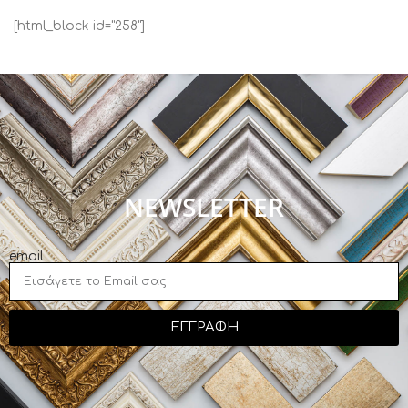
[html_block id="258"]
NEWSLETTER
email
ΕΓΓΡΑΦΗ