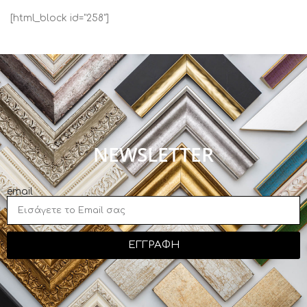
[html_block id="258"]
NEWSLETTER
email
ΕΓΓΡΑΦΗ