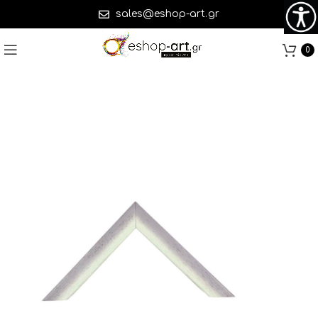
sales@eshop-art.gr
0