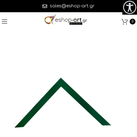
sales@eshop-art.gr
0