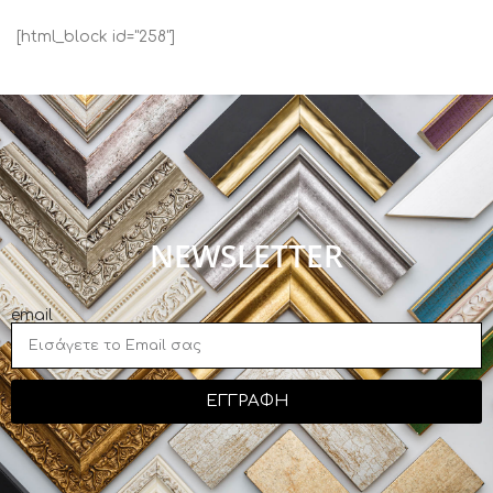
[html_block id="258"]
NEWSLETTER
email
ΕΓΓΡΑΦΗ