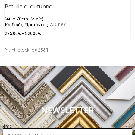
Betulle d’ autunno
140 x 70cm (M x Y)
Κωδικός Προϊόντος:
AD 1199
225.00
€
–
320.00
€
[html_block id="258"]
NEWSLETTER
email