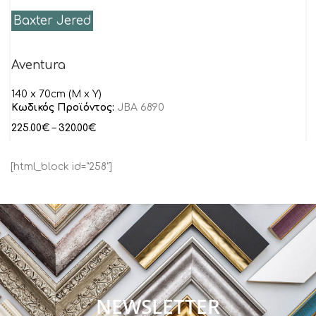
Baxter Jered
Aventura
140 x 70cm (M x Y)
Κωδικός Προϊόντος:
JBA 6890
225.00
€
–
320.00
€
[html_block id="258"]
NEWSLETTER