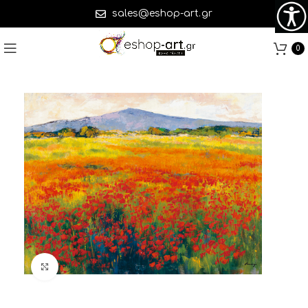
sales@eshop-art.gr
0
Click to enlarge