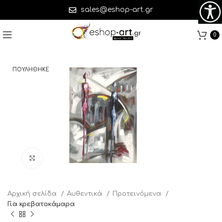
sales@eshop-art.gr
0
ΠΟΥΛΗΘΗΚΕ
Click to enlarge
Αρχική σελίδα
Αυθεντικά
Προτεινόμενα
Για κρεβατοκάμαρα