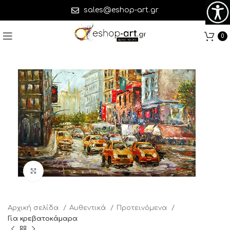
sales@eshop-art.gr
0
Click to enlarge
Αρχική σελίδα
Αυθεντικά
Προτεινόμενα
Για κρεβατοκάμαρα