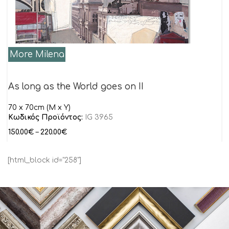
More Milena
As long as the World goes on II
70 x 70cm (M x Y)
Κωδικός Προϊόντος:
IG 3965
150.00
€
–
220.00
€
[html_block id="258"]