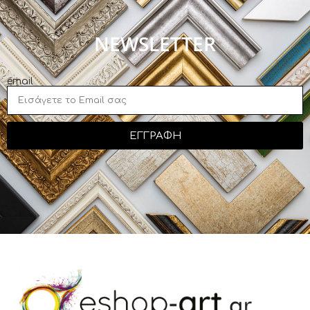
NEWSLETTER
email
ΕΓΓΡΑΦΗ