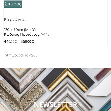
Σπύρος
Καρνάγιο…
120 x 90cm (M x Y)
Κωδικός Προϊόντος:
9442
440.00
€
–
550.00
€
[html_block id="258"]
NEWSLETTER