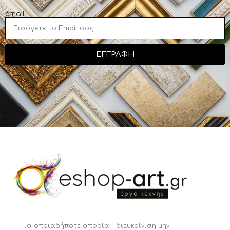
email
ΕΓΓΡΑΦΗ
Για οποιαδήποτε απορία – διευκρίνιση μην