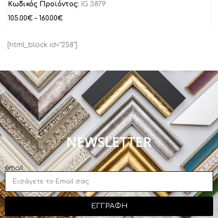
Κωδικός Προϊόντος:
IG 3879
105.00
€
–
160.00
€
[html_block id="258"]
NEWSLETTER
email
ΕΓΓΡΑΦΗ