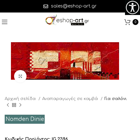
sales@eshop-art.gr
0
Click to enlarge
Αρχική σελίδα
Αναπαραγωγές σε καμβά
Για σαλόνι
Nomden Dinie
Κωδικός Προϊόντος:
IG 2396