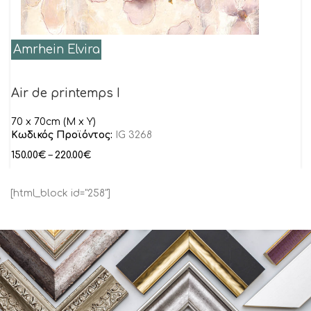
Amrhein Elvira
Air de printemps I
70 x 70cm (M x Y)
Κωδικός Προϊόντος:
IG 3268
150.00
€
–
220.00
€
[html_block id="258"]