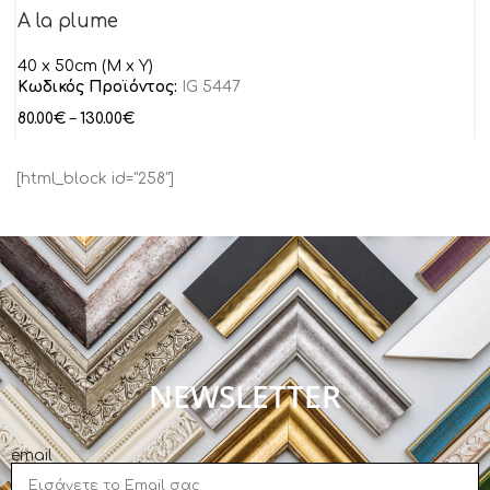
A la plume
40 x 50cm (Μ x Y)
Κωδικός Προϊόντος:
IG 5447
80.00
€
–
130.00
€
[html_block id="258"]
NEWSLETTER
email