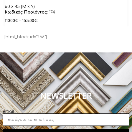
60 x 45 (M x Y)
Κωδικός Προϊόντος:
174
110.00
€
–
155.00
€
[html_block id="258"]
NEWSLETTER
email