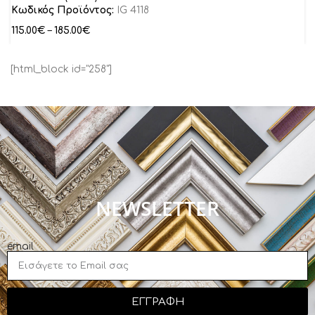
Κωδικός Προϊόντος:
IG 4118
115.00
€
–
185.00
€
[html_block id="258"]
NEWSLETTER
email
ΕΓΓΡΑΦΗ