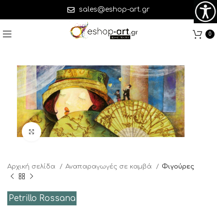
sales@eshop-art.gr
0
Click to enlarge
Αρχική σελίδα
Αναπαραγωγές σε καμβά
Φιγούρες
Petrillo Rossana