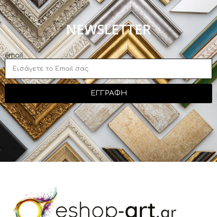
NEWSLETTER
email
ΕΓΓΡΑΦΗ