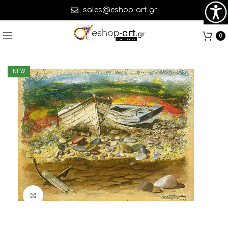
sales@eshop-art.gr
0
NEW
Click to enlarge