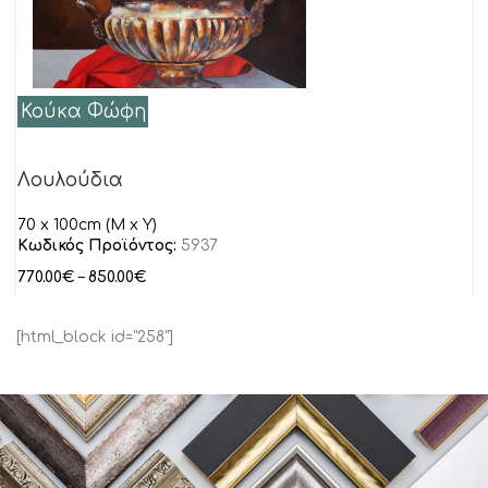
Κούκα Φώφη
Λουλούδια
70 x 100cm (M x Y)
Κωδικός Προϊόντος:
5937
770.00
€
–
850.00
€
[html_block id="258"]