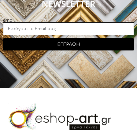
NEWSLETTER
email
ΕΓΓΡΑΦΗ