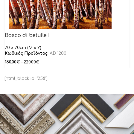
Bosco di betulle I
70 x 70cm (M x Y)
Κωδικός Προϊόντος:
AD 1200
150.00
€
–
220.00
€
[html_block id="258"]