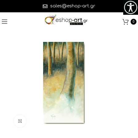
sales@eshop-art.gr
0
Click to enlarge