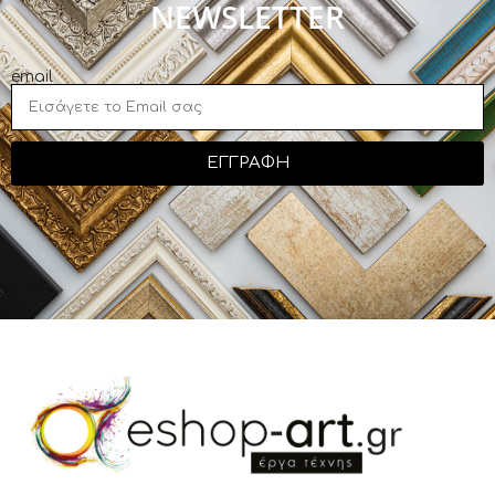
NEWSLETTER
email
ΕΓΓΡΑΦΗ