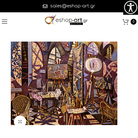
sales@eshop-art.gr
0
Click to enlarge