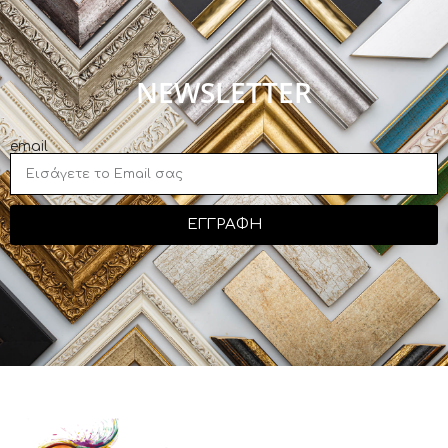
NEWSLETTER
email
ΕΓΓΡΑΦΗ