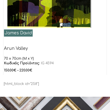
James David
Arun Valley
70 x 70cm (M x Y)
Κωδικός Προϊόντος:
IG 4594
150.00
€
–
220.00
€
[html_block id="258"]