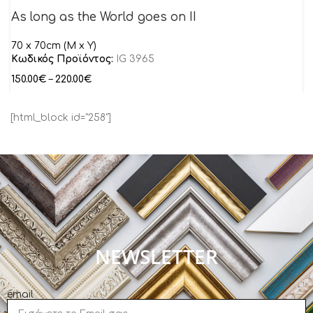
As long as the World goes on II
70 x 70cm (M x Y)
Κωδικός Προϊόντος:
IG 3965
150.00
€
–
220.00
€
[html_block id="258"]
NEWSLETTER
email