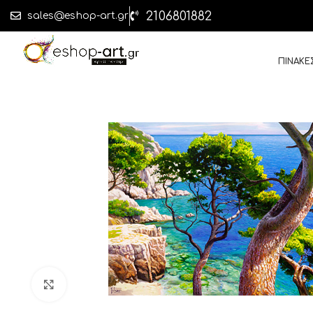
2106801882
sales@eshop-art.gr
ΠΙΝΑΚΕ
Click to enlarge