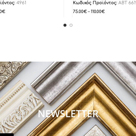
ϊόντος:
4961
Κωδικός Προϊόντος:
ABT 661
0
€
75.00
€
–
110.00
€
NEWSLETTER