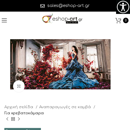
sales@eshop-art.gr
0
Click to enlarge
Αρχική σελίδα
Αναπαραγωγές σε καμβά
Για κρεβατοκάμαρα