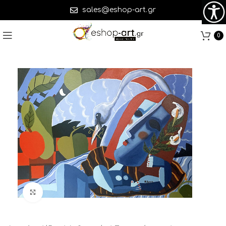
sales@eshop-art.gr
0
Click to enlarge