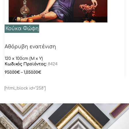
Κούκα Φώφη
Αθόρυβη ενατένιση
120 x 100cm (M x Y)
Κωδικός Προϊόντος:
8424
950.00
€
–
1,050.00
€
[html_block id="258"]