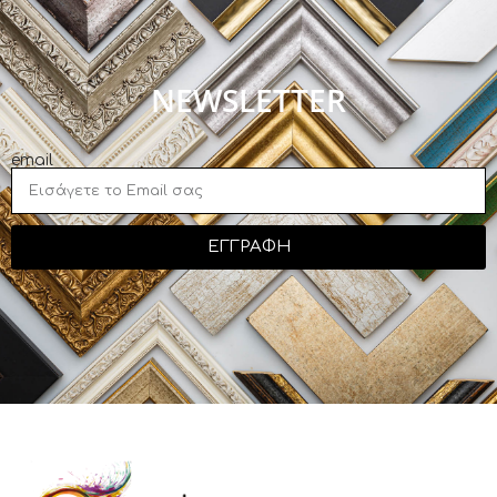
NEWSLETTER
email
ΕΓΓΡΑΦΗ