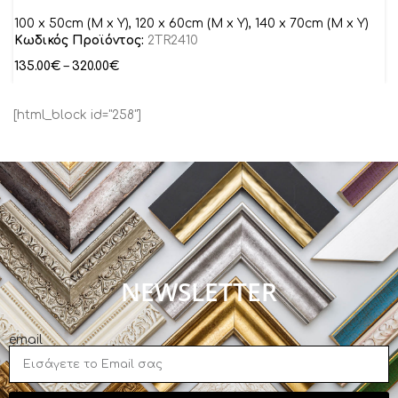
100 x 50cm (M x Y), 120 x 60cm (M x Y), 140 x 70cm (M x Y)
Κωδικός Προϊόντος:
2TR2410
135.00
€
–
320.00
€
[html_block id="258"]
NEWSLETTER
email