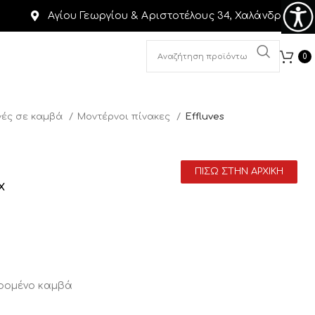
Αγίου Γεωργίου & Αριστοτέλους 34, Χαλάνδρι
0
ές σε καμβά
Μοντέρνοι πίνακες
Effluves
ΠΙΣΩ ΣΤΗΝ ΑΡΧΙΚΗ
X
αρομένο καμβά