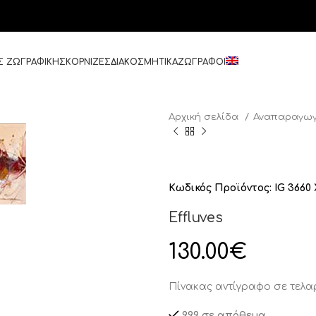
Σ ΖΩΓΡΑΦΙΚΗΣ
ΚΟΡΝΙΖΕΣ
ΔΙΑΚΟΣΜΗΤΙΚΑ
ΖΩΓΡΑΦΟΙ
Αρχική σελίδα
Αναπαραγωγ
Κωδικός Προϊόντος:
IG 3660 
Effluves
130.00
€
Πίνακας αντίγραφο σε τελ
999 σε απόθεμα