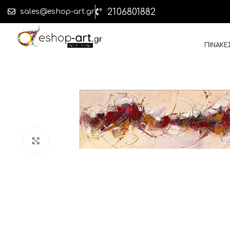
2106801882
sales@eshop-art.gr
ΠΙΝΑΚΕ
Click to enlarge