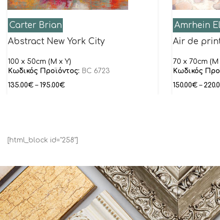
Carter Brian
Amrhein El
Abstract New York City
Air de prin
100 x 50cm (M x Y)
70 x 70cm (M 
Κωδικός Προϊόντος:
BC 6723
Κωδικός Προ
135.00
€
–
195.00
€
150.00
€
–
220.
[html_block id="258"]