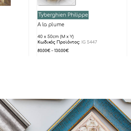
Tyberghien Philippe
A la plume
40 x 50cm (Μ x Y)
Κωδικός Προϊόντος:
IG 5447
80.00
€
–
130.00
€