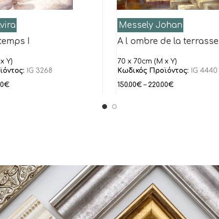
vira
Messely Johan
temps I
A l ombre de la terrasse
x Y)
70 x 70cm (M x Y)
ϊόντος:
IG 3268
Κωδικός Προϊόντος:
IG 4440
00
€
150.00
€
–
220.00
€