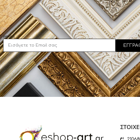
email
ΕΓΓΡΑ
ΣΤΟΙΧΕ
21068