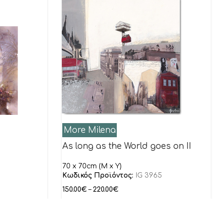
More Milena
As long as the World goes on II
70 x 70cm (M x Y)
Κωδικός Προϊόντος:
IG 3965
150.00
€
–
220.00
€