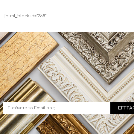
[html_block id="258"]
email
ΕΓΓΡΑ