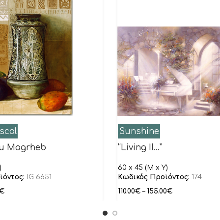
scal
Sunshine
du Magrheb
“Living II…”
)
60 x 45 (M x Y)
ϊόντος:
IG 6651
Κωδικός Προϊόντος:
174
€
110.00
€
–
155.00
€