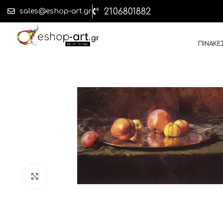
2106801882
sales@eshop-art.gr
ΠΙΝΑΚΕ
Click to enlarge