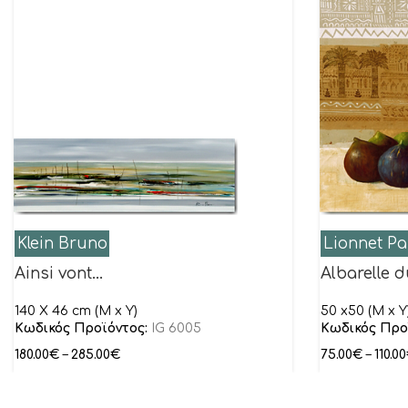
Klein Bruno
Lionnet Pa
Ainsi vont…
Albarelle 
140 X 46 cm (M x Y)
50 x50 (M x Y
Κωδικός Προϊόντος:
IG 6005
Κωδικός Προ
180.00
€
–
285.00
€
75.00
€
–
110.00