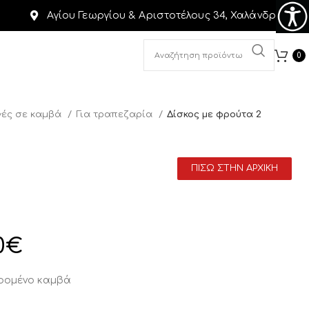
Αγίου Γεωργίου & Αριστοτέλους 34, Χαλάνδρι
0
ές σε καμβά
Για τραπεζαρία
Δίσκος με φρούτα 2
ΠΙΣΩ ΣΤΗΝ ΑΡΧΙΚΗ
0
€
αρομένο καμβά