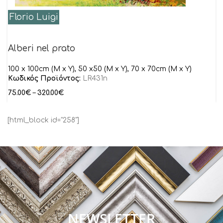
Florio Luigi
Alberi nel prato
100 x 100cm (M x Y), 50 x50 (M x Y), 70 x 70cm (M x Y)
Κωδικός Προϊόντος:
LR431n
75.00
€
–
320.00
€
[html_block id="258"]
NEWSLETTER