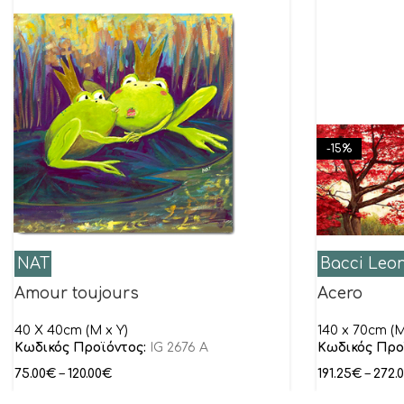
-15%
NAT
Bacci Leo
Amour toujours
Acero
40 Χ 40cm (Μ x Υ)
140 x 70cm (M
Κωδικός Προϊόντος:
IG 2676 A
Κωδικός Προ
75.00
€
–
120.00
€
191.25
€
–
272.