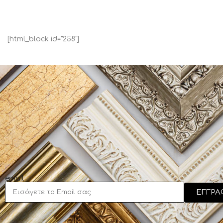
[html_block id="258"]
email
ΕΓΓΡΑ