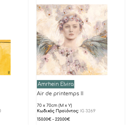
Amrhein Elvira
Air de printemps II
70 x 70cm (M x Y)
0
Κωδικός Προϊόντος:
IG 3269
150.00
€
–
220.00
€