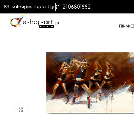
2106801882
sales@eshop-art.gr
ΠΙΝΑΚΕ
Click to enlarge