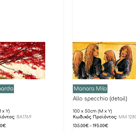
nardo
Manara Milo
Allo specchio (detail)
 x Y)
100 x 50cm (M x Y)
ϊόντος:
BA1769
Κωδικός Προϊόντος:
MM 128
00
€
135.00
€
–
195.00
€