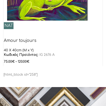
NAT
Amour toujours
40 Χ 40cm (Μ x Υ)
Κωδικός Προϊόντος:
IG 2676 A
75.00
€
–
120.00
€
[html_block id="258"]