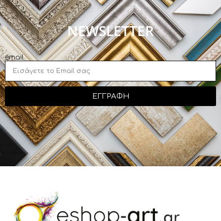
NEWSLETTER
email
ΕΓΓΡΑΦΗ