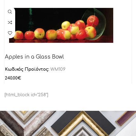
Apples in a Glass Bowl
Κωδικός Προϊόντος:
WM109
240.00
€
[html_block id="258"]