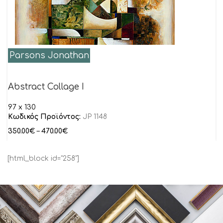
Parsons Jonathan
Abstract Collage I
97 x 130
Κωδικός Προϊόντος:
JP 1148
350.00
€
–
470.00
€
[html_block id="258"]