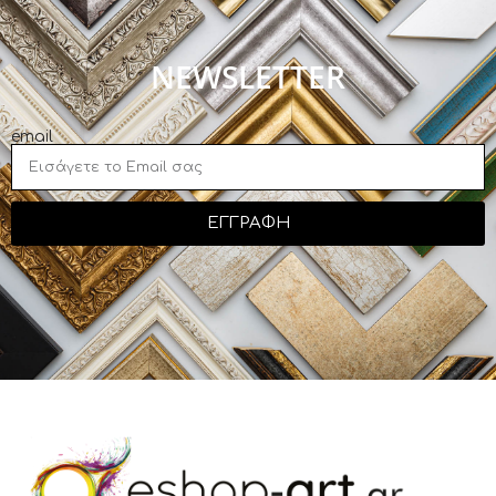
NEWSLETTER
email
ΕΓΓΡΑΦΗ