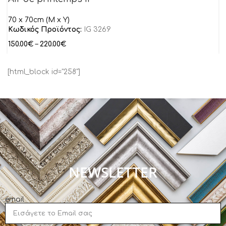
70 x 70cm (M x Y)
Κωδικός Προϊόντος:
IG 3269
150.00
€
–
220.00
€
[html_block id="258"]
NEWSLETTER
email