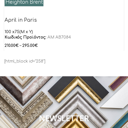
Heighton Brent
April in Paris
100 x75(M x Y)
Κωδικός Προϊόντος:
AM AB7084
210.00
€
–
295.00
€
[html_block id="258"]
NEWSLETTER