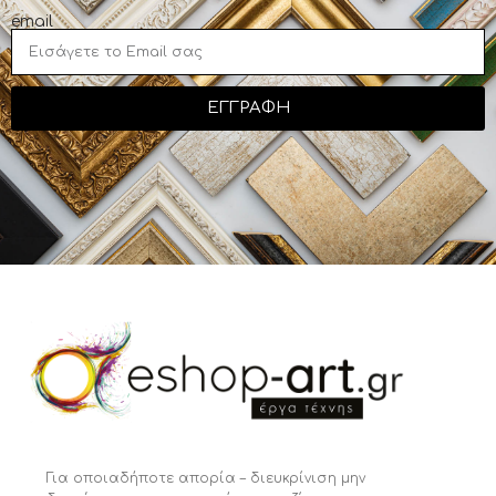
email
ΕΓΓΡΑΦΗ
Για οποιαδήποτε απορία – διευκρίνιση μην