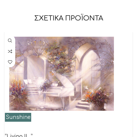
ΣΧΕΤΙΚΑ ΠΡΟΪΟΝΤΑ
Sunshine
“Living II…”