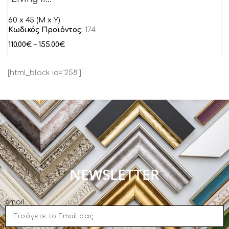
60 x 45 (M x Y)
Κωδικός Προϊόντος:
174
110.00
€
–
155.00
€
[html_block id="258"]
NEWSLETTER
email