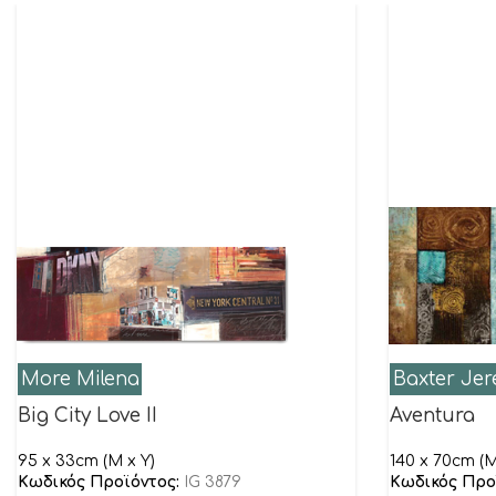
More Milena
Baxter Jer
Big City Love II
Aventura
95 x 33cm (M x Y)
140 x 70cm (M
Κωδικός Προϊόντος:
IG 3879
Κωδικός Προ