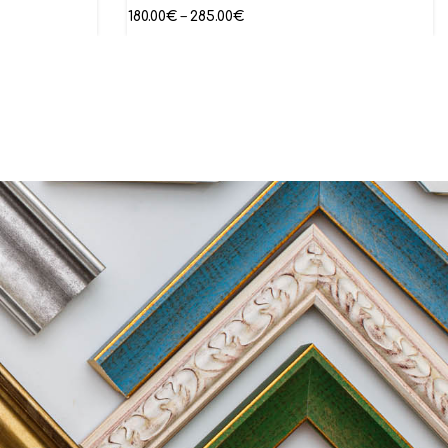
180.00
€
–
285.00
€