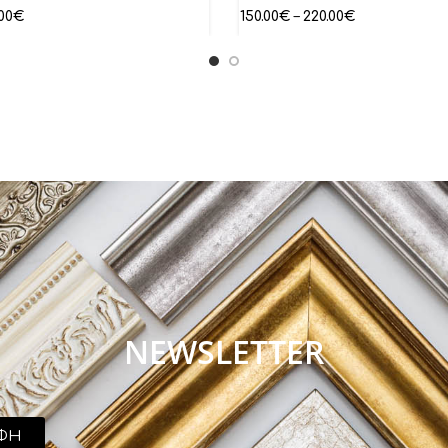
00
€
150.00
€
–
220.00
€
NEWSLETTER
ΦΗ