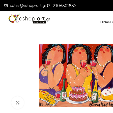
2106801882
sales@eshop-art.gr
ΠΙΝΑΚΕ
Click to enlarge