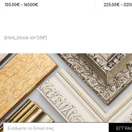
105.00
€
–
160.00
€
225.00
€
–
320.
[html_block id="258"]
email
ΕΓΓΡΑ