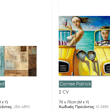
ed
Cornee Patrick
2 CV
 x Y)
70 x 70cm (M x Y)
ϊόντος:
JBA 6890
Κωδικός Προϊόντος:
IG 5880