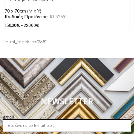
70 x 70cm (M x Y)
Κωδικός Προϊόντος:
IG 3269
150.00
€
–
220.00
€
[html_block id="258"]
NEWSLETTER
email