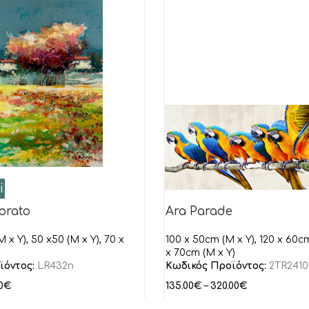
i
 prato
Ara Parade
 x Y), 50 x50 (M x Y), 70 x
100 x 50cm (M x Y), 120 x 60cm
x 70cm (M x Y)
ϊόντος:
LR432n
Κωδικός Προϊόντος:
2TR2410
0
€
135.00
€
–
320.00
€