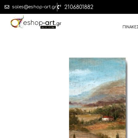
2106801882
sales@eshop-art.gr
ΠΙΝΑΚΕ