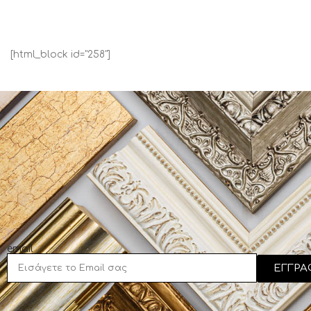
[html_block id="258"]
email
ΕΓΓΡΑ