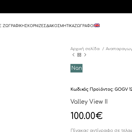
Σ ΖΩΓΡΑΦΙΚΗΣ
ΚΟΡΝΙΖΕΣ
ΔΙΑΚΟΣΜΗΤΙΚΑ
ΖΩΓΡΑΦΟΙ
Αρχική σελίδα
Αναπαραγωγ
Nan
Κωδικός Προϊόντος:
GOGV 1
Valley View II
100.00
€
Πίνακας αντίγραφο σε τελ