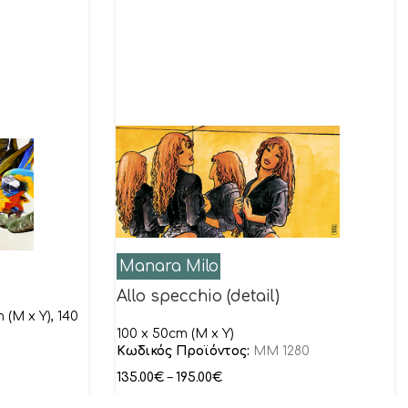
Manara Milo
Allo specchio (detail)
 (M x Y), 140
100 x 50cm (M x Y)
Κωδικός Προϊόντος:
MM 1280
135.00
€
–
195.00
€