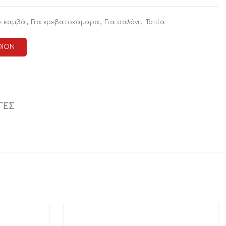
,
,
,
ε καμβά
Για κρεβατοκάμαρα
Για σαλόνι
Τοπία
ΟΪΟΝ
ΓΕΣ