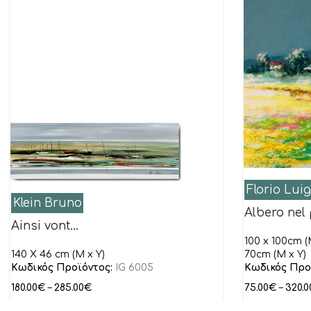
Florio Luig
Klein Bruno
Albero nel
Ainsi vont…
100 x 100cm (M
140 X 46 cm (M x Y)
70cm (M x Y)
Κωδικός Προϊόντος:
IG 6005
Κωδικός Προ
180.00
€
–
285.00
€
75.00
€
–
320.0