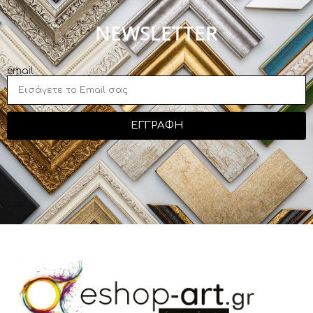
NEWSLETTER
email
ΕΓΓΡΑΦΗ