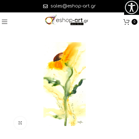
sales@eshop-art.gr
0
Click to enlarge