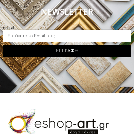
NEWSLETTER
email
ΕΓΓΡΑΦΗ