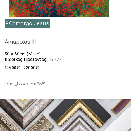
P.Camargo Jesus
Amapolas III
80 x 60cm (M x Y)
Κωδικός Προϊόντος:
IG 797
145.00
€
–
220.00
€
[html_block id="258"]