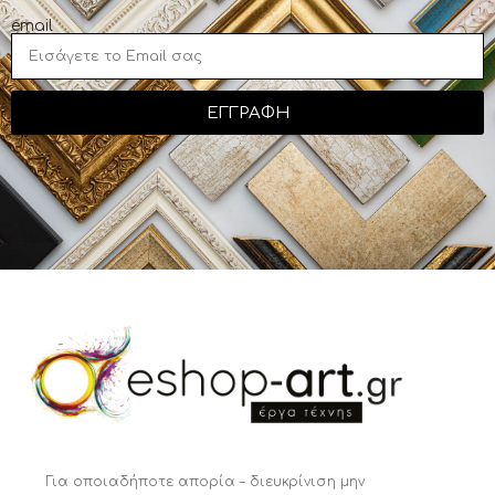
email
ΕΓΓΡΑΦΗ
Για οποιαδήποτε απορία – διευκρίνιση μην