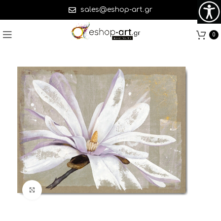
sales@eshop-art.gr
0
Click to enlarge