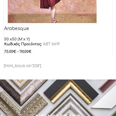
Arabesque
50 x50 (M x Y)
Κωδικός Προϊόντος:
ABT 6619
75.00
€
–
110.00
€
[html_block id="258"]