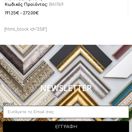
Κωδικός Προϊόντος:
BA1769
191.25
€
–
272.00
€
[html_block id="258"]
NEWSLETTER
email
ΕΓΓΡΑΦΗ