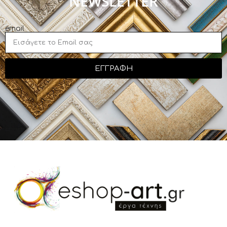
NEWSLETTER
email
ΕΓΓΡΑΦΗ