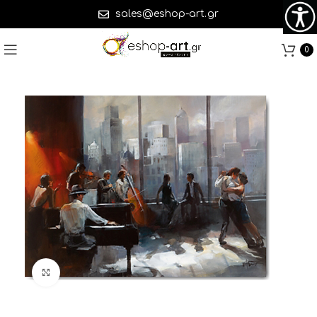
sales@eshop-art.gr
0
Click to enlarge